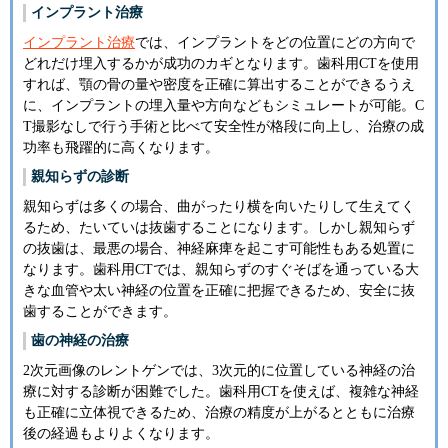
インプラント治療
インプラント治療
では、インプラントをどの位置にどの方向で
どれだけ埋入するかが成功のカギとなります。歯科用CTを使用
すれば、顎の骨の量や密度を正確に算出することができるうえ
に、インプラントの埋入量や方向などもシミュレートが可能。C
T撮影なしで行う手術と比べて安全性が格段に向上し、治療の成
功率も飛躍的に高くなります。
親知らずの診断
親知らずは多くの場合、曲がったり横を向いたりして生えてく
るため、たいていは抜歯することになります。しかし親知らず
の抜歯は、最悪の場合、神経麻痺を起こす可能性もある処置に
なります。歯科用CTでは、親知らずのすぐそばを通っている大
きな血管や太い神経の位置を正確に把握できるため、安全に抜
歯することができます。
歯の神経の治療
2次元画像のレントゲンでは、3次元的に位置している神経の治
療に対する診断が困難でした。歯科用CTを使えば、複雑な神経
も正確に立体視できるため、治療の精度が上がるとともに治療
後の経過もよりよくなります。