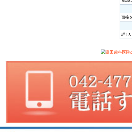
電話
面接
詳し