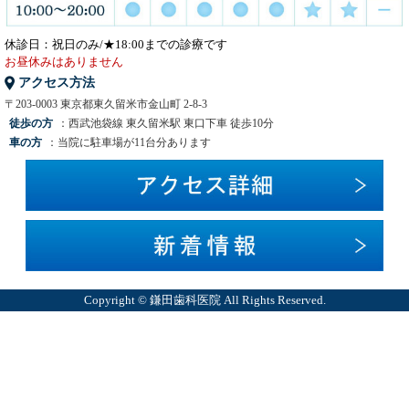
休診日：祝日のみ/★18:00までの診療です
お昼休みはありません
アクセス方法
〒203-0003 東京都東久留米市金山町 2-8-3
徒歩の方
：西武池袋線 東久留米駅 東口下車 徒歩10分
車の方
：当院に駐車場が11台分あります
Copyright © 鎌田歯科医院 All Rights Reserved.